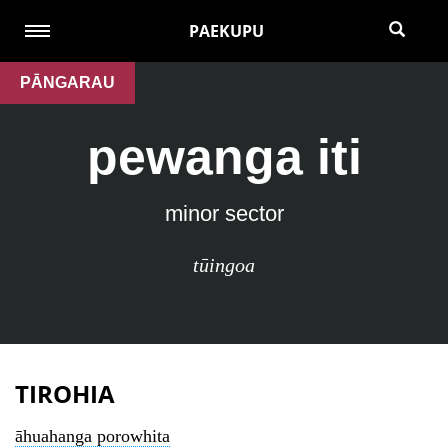
PAEKUPU
PĀNGARAU
pewanga iti
minor sector
tūingoa
TIROHIA
āhuahanga porowhita