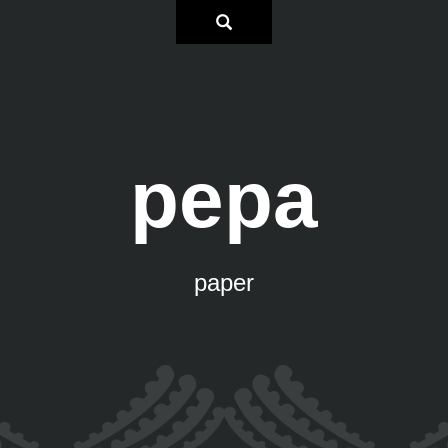
pepa
paper