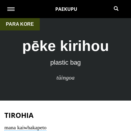
PAEKUPU
PARA KORE
pēke kirihou
plastic bag
tūingoa
TIROHIA
mana kaiwhakapeto