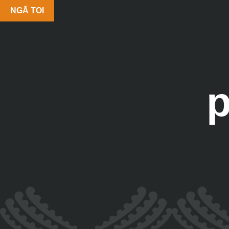
NGĀ TOI
p