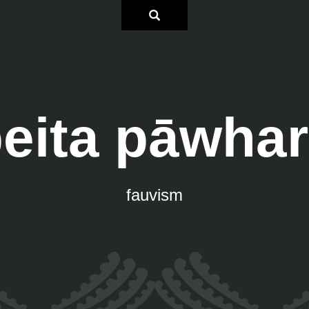
eita pāwha
fauvism