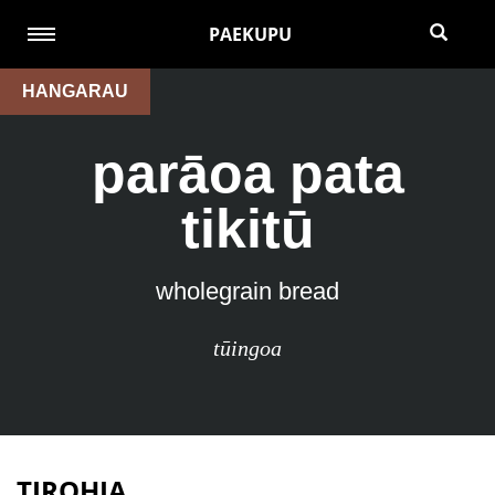
PAEKUPU
HANGARAU
parāoa pata
tikitū
wholegrain bread
tūingoa
TIROHIA