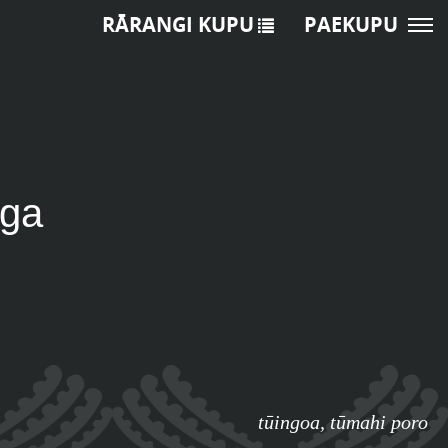
RĀRANGI KUPU
PAEKUPU
nga
tūingoa
,
tūmahi poro