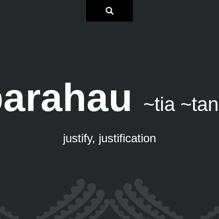
parahau
~tia ~ta
justify, justification