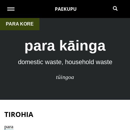
PAEKUPU
PARA KORE
para kāinga
domestic waste, household waste
tūingoa
TIROHIA
para