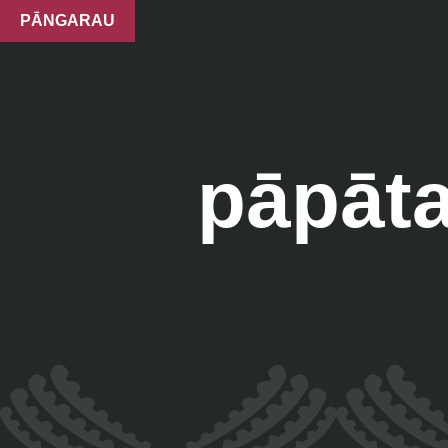
PĀNGARAU
pāpāta