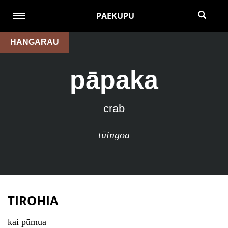
PAEKUPU
HANGARAU
pāpaka
crab
tūingoa
TIROHIA
kai pūmua