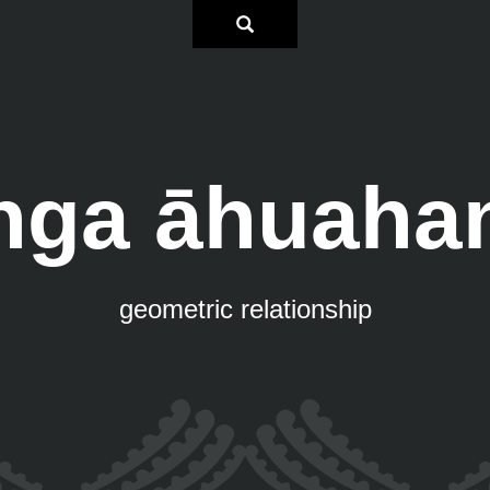
nga āhuaha
geometric relationship