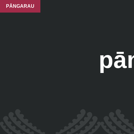
PĀNGARAU
pā