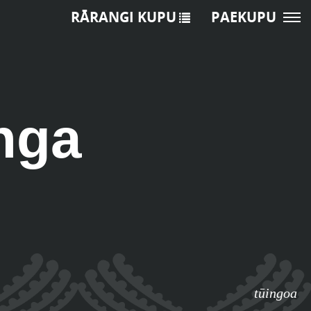
RĀRANGI KUPU
PAEKUPU
nga
tūingoa