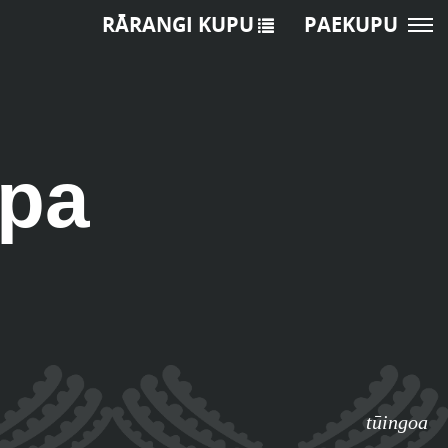
RĀRANGI KUPU
PAEKUPU
apa
tūingoa