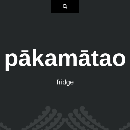
pākamātao
fridge