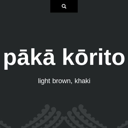
pākā kōrito
light brown, khaki