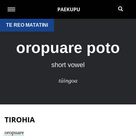
PAEKUPU
TE REO MATATINI
oropuare poto
short vowel
tūingoa
TIROHIA
oropuare