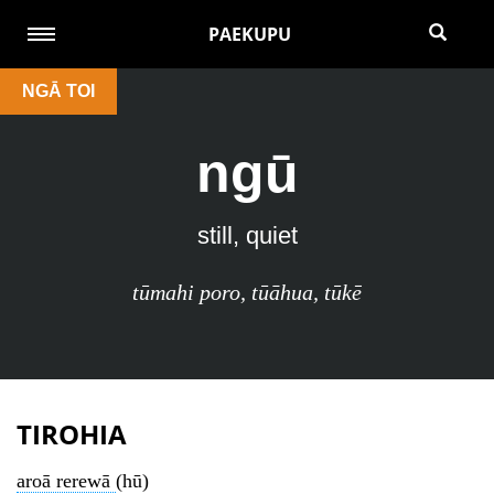
PAEKUPU
NGĀ TOI
ngū
still, quiet
tūmahi poro
,
tūāhua
,
tūkē
TIROHIA
aroā rerewā
(hū)