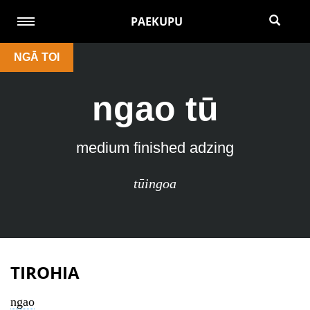
PAEKUPU
NGĀ TOI
ngao tū
medium finished adzing
tūingoa
TIROHIA
ngao