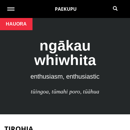
PAEKUPU
HAUORA
ngākau
whiwhita
enthusiasm, enthusiastic
tūingoa
,
tūmahi poro
,
tūāhua
TIROHIA