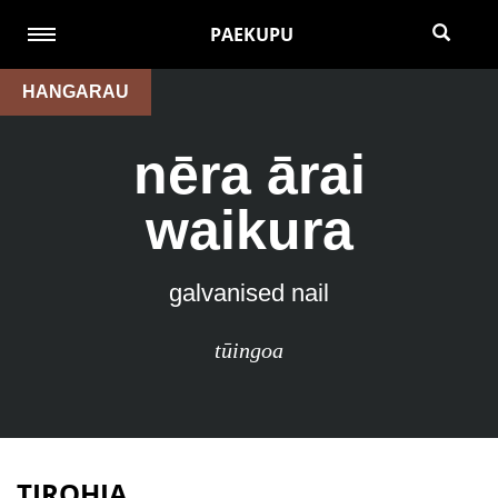
PAEKUPU
HANGARAU
nēra ārai
waikura
galvanised nail
tūingoa
TIROHIA