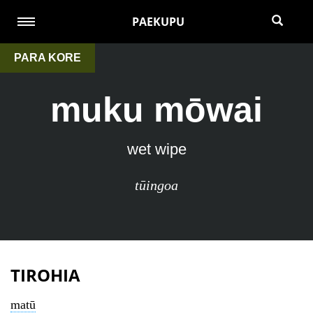
PAEKUPU
PARA KORE
muku mōwai
wet wipe
tūingoa
TIROHIA
matū