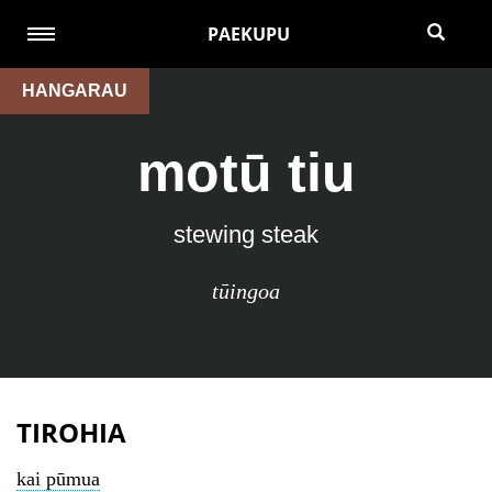
PAEKUPU
HANGARAU
motū tiu
stewing steak
tūingoa
TIROHIA
kai pūmua