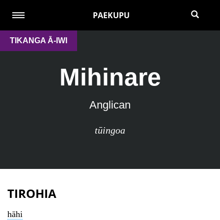
PAEKUPU
TIKANGA Ā-IWI
Mihinare
Anglican
tūingoa
TIROHIA
hāhi