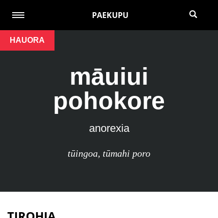
PAEKUPU
HAUORA
māuiui
pohokore
anorexia
tūingoa
,
tūmahi poro
TIROHIA