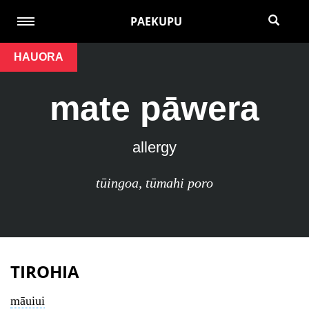
PAEKUPU
HAUORA
mate pāwera
allergy
tūingoa
,
tūmahi poro
TIROHIA
māuiui