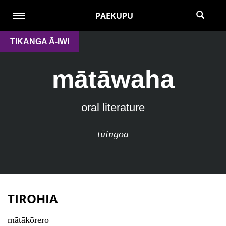
PAEKUPU
TIKANGA Ā-IWI
mātāwaha
oral literature
tūingoa
TIROHIA
mātākōrero