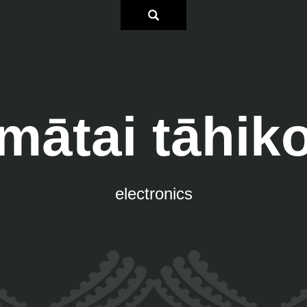
mātai tāhik
electronics