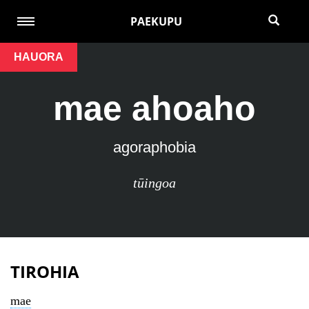
PAEKUPU
HAUORA
mae ahoaho
agoraphobia
tūingoa
TIROHIA
mae