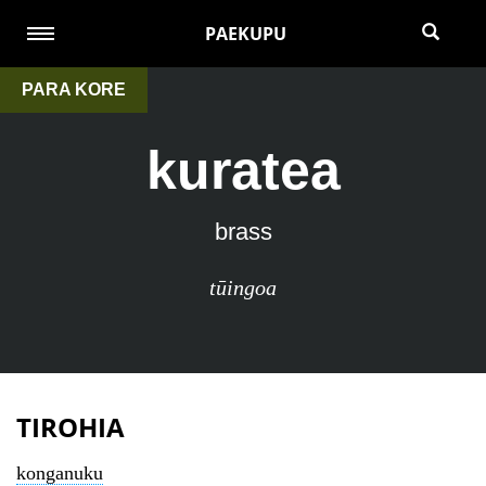
PAEKUPU
PARA KORE
kuratea
brass
tūingoa
TIROHIA
konganuku