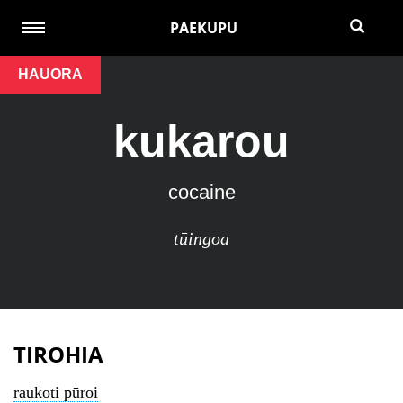
PAEKUPU
HAUORA
kukarou
cocaine
tūingoa
TIROHIA
raukoti pūroi