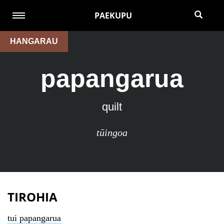
PAEKUPU
HANGARAU
papangarua
quilt
tūingoa
TIROHIA
tui papangarua