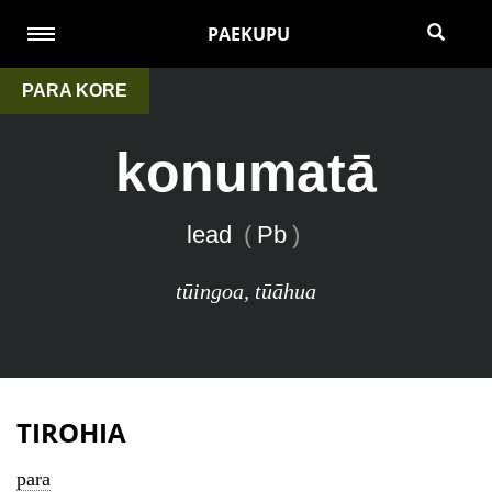
PAEKUPU
PARA KORE
konumatā
lead
(
Pb
)
tūingoa
,
tūāhua
TIROHIA
para