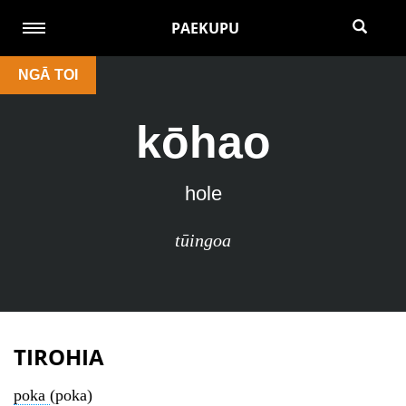
PAEKUPU
NGĀ TOI
kōhao
hole
tūingoa
TIROHIA
poka
(poka)