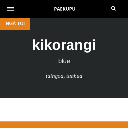
PAEKUPU
NGĀ TOI
kikorangi
blue
tūingoa
,
tūāhua