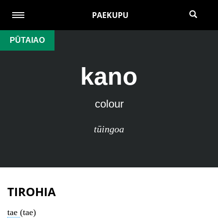
PAEKUPU
PŪTAIAO
kano
colour
tūingoa
TIROHIA
tae
(tae)