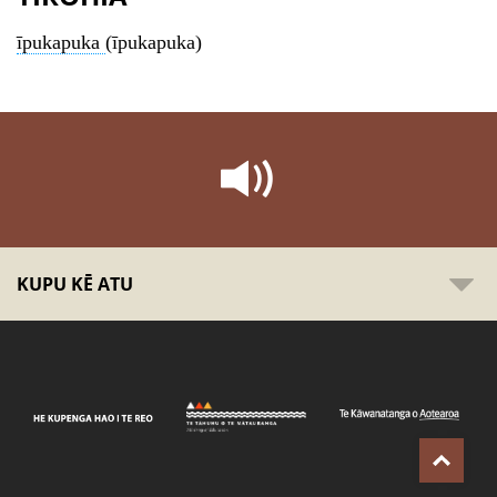
īpukapuka
(īpukapuka)
KUPU KĒ ATU