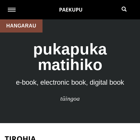
PAEKUPU
HANGARAU
pukapuka
matihiko
e-book, electronic book, digital book
tūingoa
TIROHIA