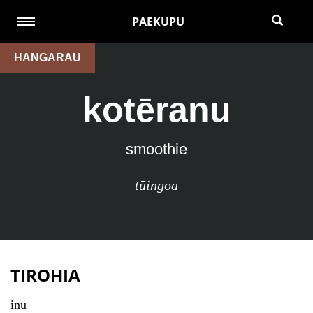
PAEKUPU
HANGARAU
kotēranu
smoothie
tūingoa
TIROHIA
inu