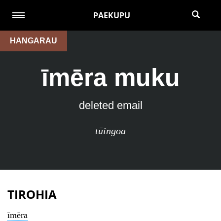
PAEKUPU
HANGARAU
īmēra muku
deleted email
tūingoa
TIROHIA
īmēra