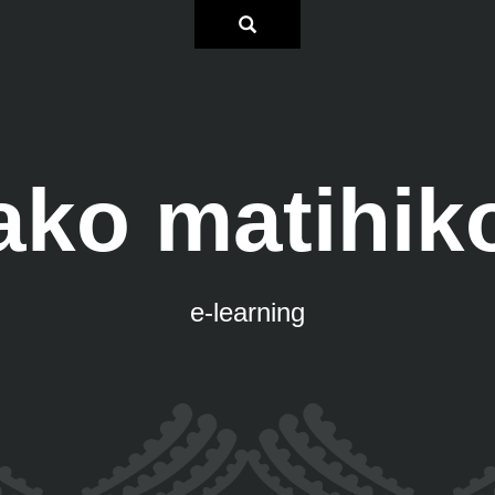
ako matihik
e-learning