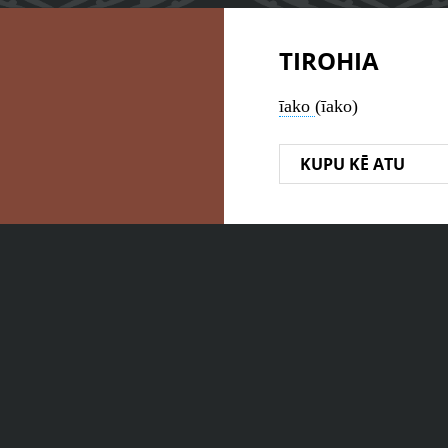
TIROHIA
īako
(īako)
KUPU KĒ ATU