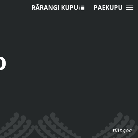
RĀRANGI KUPU
PAEKUPU
o
tūingoa