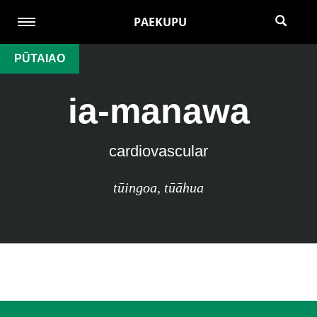
PAEKUPU
PŪTAIAO
ia-manawa
cardiovascular
tūingoa
,
tūāhua