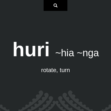
huri
~hia ~nga
rotate, turn