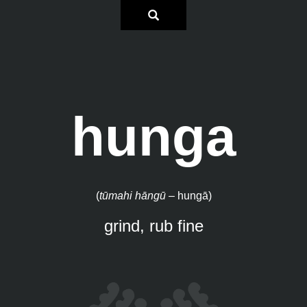
hunga
(
tūmahi hāngū –
hungā)
grind, rub fine