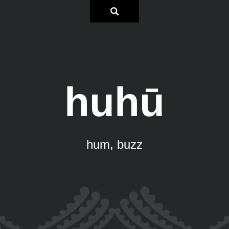
huhū
hum, buzz