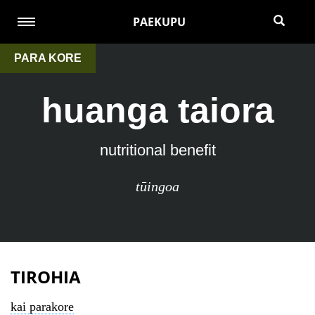
PAEKUPU
PARA KORE
huanga taiora
nutritional benefit
tūingoa
TIROHIA
kai parakore