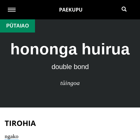
PAEKUPU
PŪTAIAO
hononga huirua
double bond
tūingoa
TIROHIA
ngako