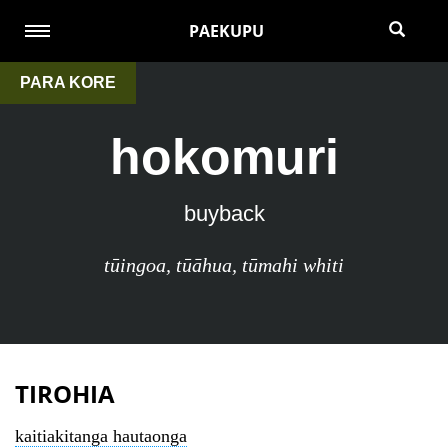
PAEKUPU
PARA KORE
hokomuri
buyback
tūingoa
,
tūāhua
,
tūmahi whiti
TIROHIA
kaitiakitanga hautaonga