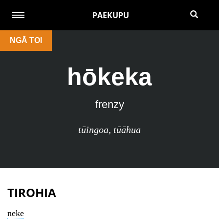
PAEKUPU
NGĀ TOI
hōkeka
frenzy
tūingoa
,
tūāhua
TIROHIA
neke