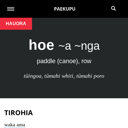
PAEKUPU
HAUORA
hoe
~a ~nga
paddle (canoe), row
tūingoa
,
tūmahi whiti
,
tūmahi poro
TIROHIA
waka ama