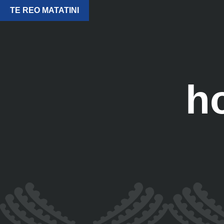
TE REO MATATINI
h