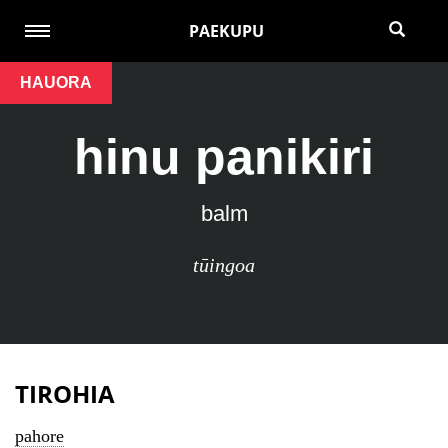
PAEKUPU
HAUORA
hinu panikiri
balm
tūingoa
TIROHIA
pahore