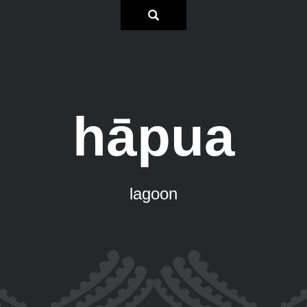
hāpua
lagoon