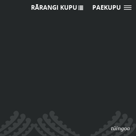
RĀRANGI KUPU
PAEKUPU
tūingoa