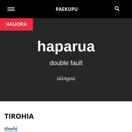
PAEKUPU
HAUORA
haparua
double fault
tūingoa
TIROHIA
tēnehi